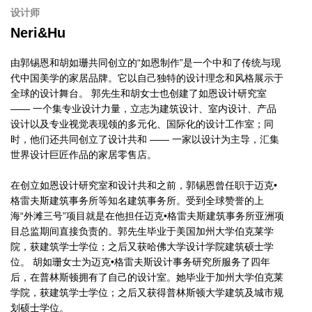
设计师
Neri&Hu
由郭锡恩和胡如珊共同创立的“如恩制作”是一个中和了传统与现
代中国美学的家居品牌。它以自己独特的设计理念和风格展示于
全球的设计舞台。 郭先生和胡女士也创建了如恩设计研究室
—— 一个集专业设计力量，立志为建筑设计、室内设计、产品
设计以及专业视觉表现领的多元化、国际化的设计工作室；同
时，他们还共同创立了设计共和 —— 一家以设计为主导，汇集
世界设计巨匠作品的家居零售店。
在创立如恩设计研究室和设计共和之前，郭锡恩曾任职于迈克•
格雷夫斯建筑事务所等知名建筑事务所。受到全球赞誉的上
海“外滩三号”项目就是在他担任迈克•格雷夫斯建筑事务所亚洲项
目总监期间直接负责的。郭先生毕业于美国加州大学伯克莱学
院，获建筑学士学位；之后又获哈佛大学设计学院建筑硕士学
位。 胡如珊女士为迈克
•
格雷夫斯设计事务研究所服务了四年
后，在普林斯顿拥有了自己的设计室。她毕业于加州大学伯克莱
学院，获建筑学士学位；之后又获得普林斯顿大学建筑及城市规
划硕士学位。