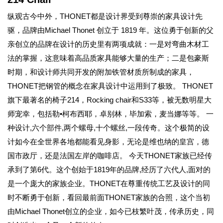
纵观古今中外，THONET都是设计界受到尊崇的家具设计先
驱，品牌由Michael Thonet 创立于 1819 年。这位勇于创新的父
亲创立的品牌在设计的历史里有两项成就：一是对弯曲木材工
法的掌握，这意味着高品质家具能够大量的生产；二是包豪斯
时期，和设计师共同开发的附加铁管材质所制成的家具，
THONET把钢管的概念在家具设计中运用到了极致。 THONET
旗下最著名的椅子214，Rocking chair和S33等，被无数明星大
师宠幸，包括勒•柯布西耶，卓别林，毕加索，麦当娜等等。 一
种设计,六个部件,两个螺母,十个螺丝,一段传奇。这个极简的设
计如今在全世界各地都能看见身影，无论是维也纳的皇宫，德
国市政厅，还是法国左岸的咖啡店。 今天THONET家族已经传
承到了第6代。这个创始于1819年的品牌,经历了六代人,面对的
是一个庞大的家族企业。THONET在尊重传统工艺及设计的同
时不断勇于创新，看回最前面THONET家族的合照，这个当初
由Michael Thonet创立的企业，如今已枝繁叶茂，传承历史，同